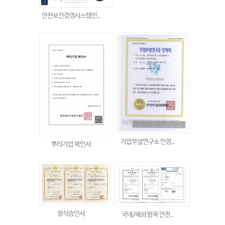
안전보건경영시스템인..
기업부설연구소 인정..
뿌리기업 확인서
형식승인서
국내/해외 방폭 안전..