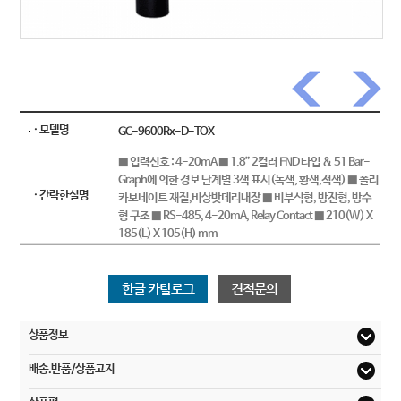
· 모델명
GC-9600Rx-D-TOX
■ 입력신호 : 4-20mA ■ 1.8” 2컬러 FND 타입 & 51 Bar-
Graph에 의한 경보 단계별 3색 표시(녹색, 황색,적색) ■ 폴리
· 간략한설명
카보네이트 재질,비상밧데리내장 ■ 비부식형, 방진형, 방수
형 구조 ■ RS-485, 4-20mA, Relay Contact ■ 210(W) X
185(L) X 105(H) mm
한글 카탈로그
견적문의
상품정보
배송.반품/상품고지