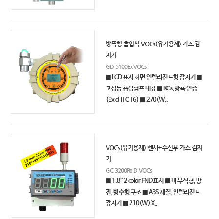
방폭형 흡입식 VOCs(유기용제) 가스 감
지기
GD-5100Ex VOCs
■ LCD 표시 화면 인텔리전트형 감지기 ■
고성능 흡입펌프 내장 ■ KCs, 방폭 인증
(Ex d ⅡC T6) ■ 270(W..
VOCs(유기용제) 센서+수신부 가스 감지
기
GC-3200Rx-D-VOCs
■ 1.8” 2 color FND 표시 ■ 비 부식형, 방
진, 방수형 구조 ■ ABS 재질, 인텔리전트
감지기 ■ 210(W) X..