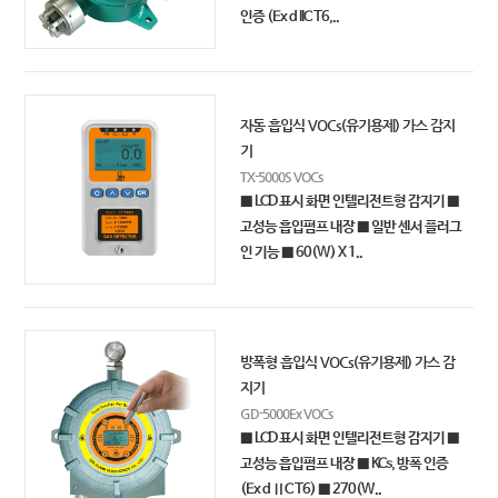
인증 (Ex d IIC T6,..
자동 흡입식 VOCs(유기용제) 가스 감지
기
TX-5000S VOCs
■ LCD 표시 화면 인텔리전트형 감지기 ■
고성능 흡입펌프 내장 ■ 일반 센서 플러그
인 기능 ■ 60(W) X 1..
방폭형 흡입식 VOCs(유기용제) 가스 감
지기
GD-5000Ex VOCs
■ LCD 표시 화면 인텔리전트형 감지기 ■
고성능 흡입펌프 내장 ■ KCs, 방폭 인증
(Ex d ⅡC T6) ■ 270(W..