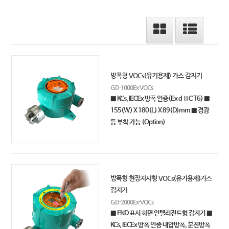
방폭형 VOCs(유기용제) 가스 감지기
GD-1000Ex VOCs
■ KCs, IECEx 방폭 인증(Ex d ⅡC T6) ■
155(W) X 180(L) X 89(D)mm ■ 경광
등 부착 가능 (Option)
방폭형 현장지시형 VOCs(유기용제)가스
감지기
GD-2000Ex-VOCs
■ FND 표시 화면 인텔리전트형 감지기 ■
KCs, IECEx 방폭 인증 내압방폭, 분진방폭