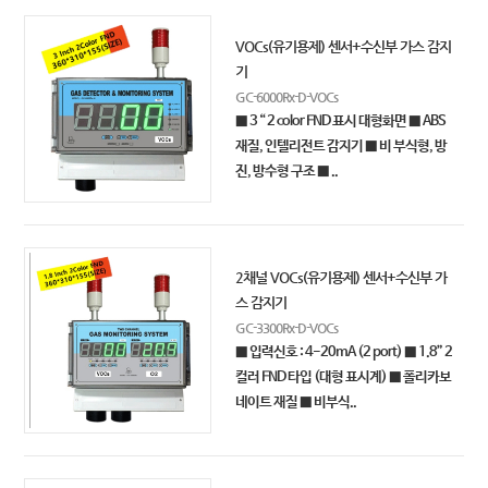
VOCs(유기용제) 센서+수신부 가스 감지
기
GC-6000Rx-D-VOCs
■ 3 “ 2 color FND 표시 대형화면 ■ ABS
재질, 인텔리전트 감지기 ■ 비 부식형, 방
진, 방수형 구조 ■ ..
2채널 VOCs(유기용제) 센서+수신부 가
스 감지기
GC-3300Rx-D-VOCs
■ 입력신호 : 4-20mA (2 port) ■ 1.8” 2
컬러 FND 타입 (대형 표시계) ■ 폴리카보
네이트 재질 ■ 비부식..