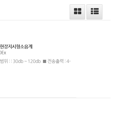
 현장지시형소음계
0Ex
위 : : 30db ~ 120db ■ 전송출력 : 4-