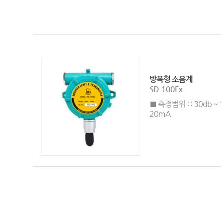
방폭형 소음계
SD-100Ex
■ 측정범위 : : 30db ~
20mA